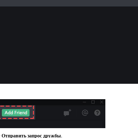
е
Отправить запрос дружбы
.