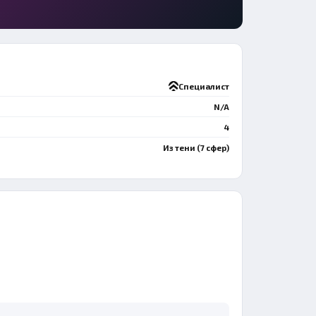
Специалист
N/A
4
Из тени (7 сфер)