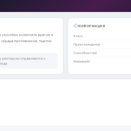
ИНФОРМАЦИЯ
 способен ослеплять врагов и
Класс
в сердца противников, тщетно
Происхождение
Способностей
ю мастерски справляются с
Ультимейт
беду.