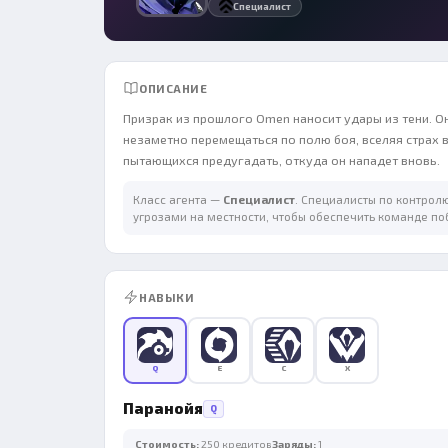
Специалист
ОПИСАНИЕ
Призрак из прошлого Omen наносит удары из тени. Он
незаметно перемещаться по полю боя, вселяя страх 
пытающихся предугадать, откуда он нападет вновь.
Класс агента —
Специалист
. Специалисты по контрол
угрозами на местности, чтобы обеспечить команде по
НАВЫКИ
Q
E
C
X
Паранойя
Q
Стоимость:
250 кредитов
Заряды:
1