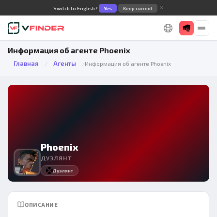
✕
Switch to English?
Yes
Keep current
Информация об агенте Phoenix
Главная
Агенты
/
/
Информация об агенте Phoenix
Phoenix
ДУЭЛЯНТ
Дуэлянт
ОПИСАНИЕ