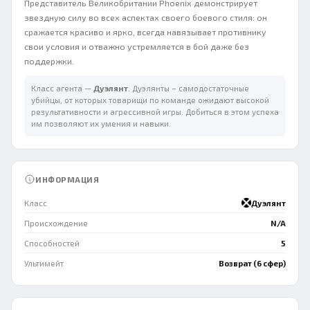
Представитель Великобритании Phoenix демонстрирует
звездную силу во всех аспектах своего боевого стиля: он
сражается красиво и ярко, всегда навязывает противнику
свои условия и отважно устремляется в бой даже без
поддержки.
Класс агента —
Дуэлянт
. Дуэлянты – самодостаточные
убийцы, от которых товарищи по команде ожидают высокой
результативности и агрессивной игры. Добиться в этом успеха
им позволяют их умения и навыки.
ИНФОРМАЦИЯ
Класс
Дуэлянт
Происхождение
N/A
Способностей
5
Ультимейт
Возврат (6 сфер)