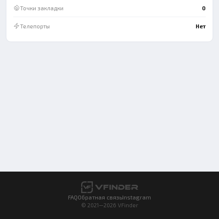
Точки закладки
0
Телепорты
Нет
FAQ
Обратная связь
Instagram
© 2021—2026 VFinder