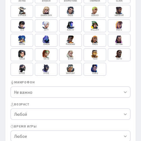
ASTRA
BREACH
BRIMSTONE
CHAMBER
CLOVE
CYPHER
DEADLOCK
FADE
GEKKO
HARBOR
ISO
JETT
KAY/O
KILLJOY
MIKS
NEON
OMEN
PHOENIX
RAZE
REYNA
SAGE
SKYE
SOVA
TEJO
VETO
VIPER
VYSE
WAYLAY
YORU
МИКРОФОН
Не важно
ВОЗРАСТ
Любой
ВРЕМЯ ИГРЫ
Любое