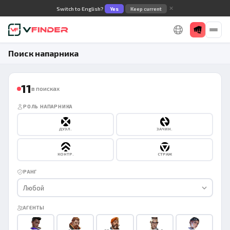
✕
Switch to English?
Yes
Keep current
Поиск напарника
11
в поисках
РОЛЬ НАПАРНИКА
ДУЭЛ.
ЗАЧИН.
КОНТР.
СТРАЖ
РАНГ
Любой
АГЕНТЫ