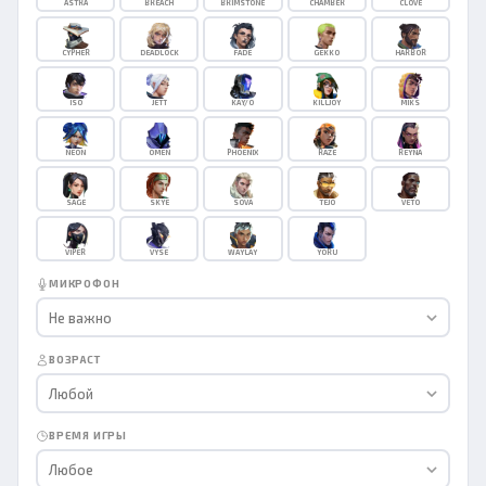
ASTRA
BREACH
BRIMSTONE
CHAMBER
CLOVE
CYPHER
DEADLOCK
FADE
GEKKO
HARBOR
ISO
JETT
KAY/O
KILLJOY
MIKS
NEON
OMEN
PHOENIX
RAZE
REYNA
SAGE
SKYE
SOVA
TEJO
VETO
VIPER
VYSE
WAYLAY
YORU
МИКРОФОН
Не важно
ВОЗРАСТ
Любой
ВРЕМЯ ИГРЫ
Любое