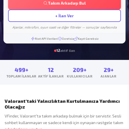
Takım Arkadaşı Bul
+ İlan Ver
Ajanlar, mikrofon, oyun saati ve diğer filtreler — sonuçlar sayfasında
Riot API Verileri
Ücretsiz
Kayıt Gereksiz
12
aktif ilan
499+
12
209+
29+
TOPLAM İLANLAR
AKTIF İLANLAR
KULLANICILAR
AJANLAR
Valorant'taki Yalnızlıktan Kurtulmanıza Yardımcı
Olacağız
VFinder, Valorant'ta takım arkadaşı bulmak için bir servistir. Sesli
sohbet kullanmayan ve sadece kendi için oynayan rastgele takım