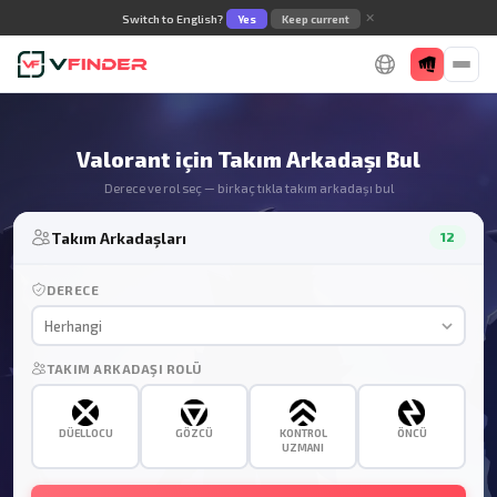
✕
Switch to English?
Yes
Keep current
Valorant için Takım Arkadaşı Bul
Derece ve rol seç — birkaç tıkla takım arkadaşı bul
Takım Arkadaşları
12
DERECE
Herhangi
TAKIM ARKADAŞI ROLÜ
DÜELLOCU
GÖZCÜ
KONTROL
ÖNCÜ
UZMANI