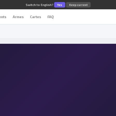
Switch to English?
Yes
Keep current
ents
Armes
Cartes
FAQ