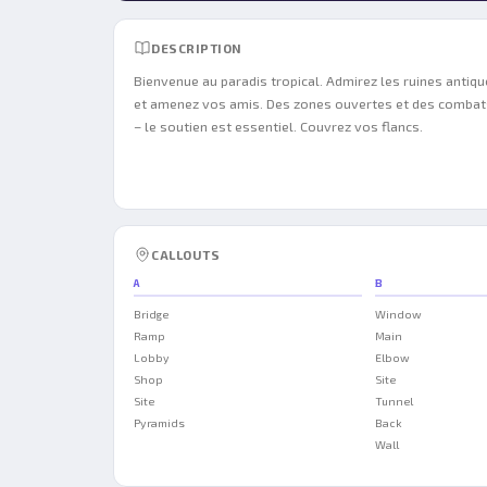
DESCRIPTION
Bienvenue au paradis tropical. Admirez les ruines antiq
et amenez vos amis. Des zones ouvertes et des combat
– le soutien est essentiel. Couvrez vos flancs.
CALLOUTS
A
B
Bridge
Window
Ramp
Main
Lobby
Elbow
Shop
Site
Site
Tunnel
Pyramids
Back
Wall