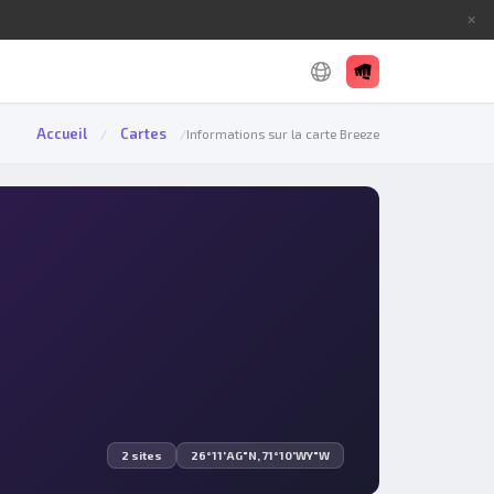
✕
Accueil
Cartes
/
/
Informations sur la carte Breeze
2 sites
26°11'AG"N, 71°10'WY"W