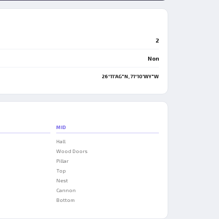
2
Non
26°11'AG"N, 71°10'WY"W
MID
Hall
Wood Doors
Pillar
Top
Nest
Cannon
Bottom