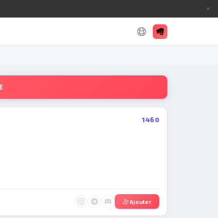
✕
E
1460
Ajouter