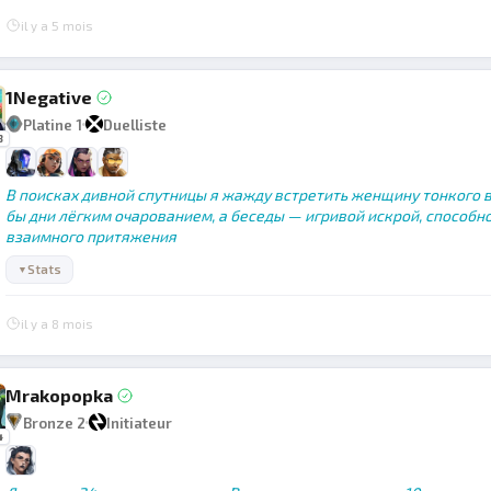
il y a 5 mois
1Negative
Platine 1
Duelliste
3
В поисках дивной спутницы я жажду встретить женщину тонкого в
бы дни лёгким очарованием, а беседы — игривой искрой, способно
взаимного притяжения
Stats
▼
il y a 8 mois
Mrakopopka
Bronze 2
Initiateur
4