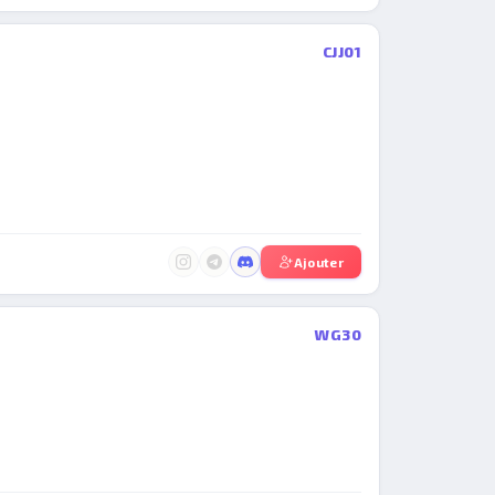
CJJ01
Ajouter
WG30