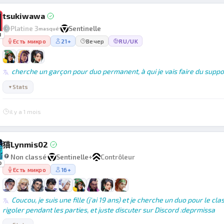
tsukiwawa
Platine 3
Sentinelle
masqué
1
Есть микро
21+
Вечер
RU/UK
cherche un garçon pour duo permanent, à qui je vais faire du suppo
Stats
▼
il y a 1 mois
猫Lynmis02
Non classé
Sentinelle
+
Contrôleur
0
Есть микро
16+
Coucou, je suis une fille (j'ai 19 ans) et je cherche un duo pour le c
rigoler pendant les parties, et juste discuter sur Discord :deprmissa