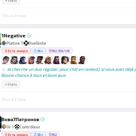
Stats
▼
il y a 2 mois
1Negative
Platine 1
Duelliste
3
Есть микро
16+
RU/EN/UK
Je cherche un duo régulier, pour chill en ranked), si vous avez déjà
Bonne chance à tous et bons jeux
Stats
▼
il y a 2 mois
Вова7Патронов
Or 1
Contrôleur
0
Есть микро
18+
RU