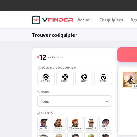
Accueil
Coéquipiers
Ag
Trouver coéquipier
12
recherche
RÔLE DU COÉQUIPIER
CONTR.
DUÉL.
INIT.
SENT.
6
RANG
Tous
AGENTS
ASTRA
BREACH
BRIMSTONE
CHAMBER
CLOVE