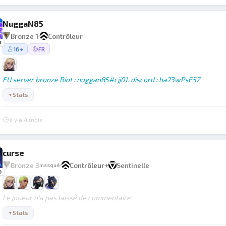
NuggaN85
Bronze 1
Contrôleur
1
16+
FR
EU server bronze Riot : nuggan85#cjj01. discord : ba73wPsE5Z
Stats
▼
il y a 4 mois
curse
Bronze 3
Contrôleur
+
Sentinelle
masqué
0
Le joueur n'a pas laissé de commentaire
Stats
▼