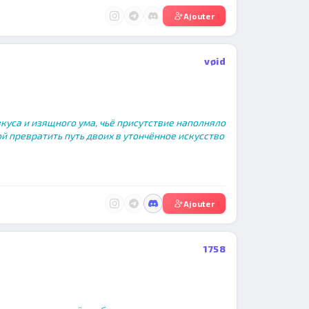
Ajouter
vøid
куса и изящного ума, чьё присутствие наполняло
й превратить путь двоих в утончённое искусство
Ajouter
1758