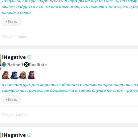
Девушка, 24года, парень есть. В шутеры не играла лет 10, поэтом
может найдется кто-то или компания, кто поможет влиться в валик
намного реже.
Stats
▼
il y a 9 mois
1Negative
Platine 1
Duelliste
3
в поисках дуо, для хорошего общения и времяпрепровождения, я и
схожего настроя мы не сойдемся, и в таком случае не стоит трати
Stats
▼
il y a 11 mois
1Negative