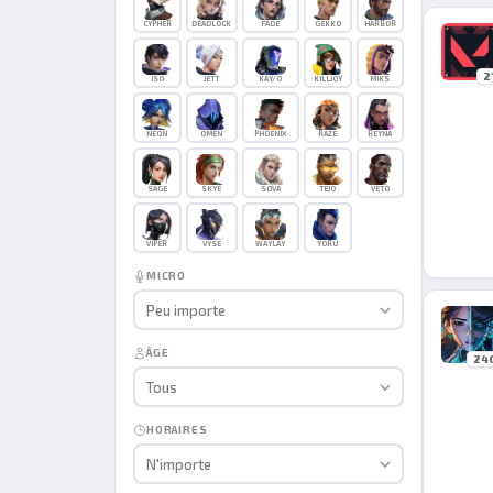
CYPHER
DEADLOCK
FADE
GEKKO
HARBOR
2
ISO
JETT
KAY/O
KILLJOY
MIKS
NEON
OMEN
PHOENIX
RAZE
REYNA
SAGE
SKYE
SOVA
TEJO
VETO
VIPER
VYSE
WAYLAY
YORU
MICRO
Peu importe
ÂGE
24
Tous
HORAIRES
N'importe