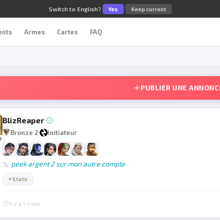
Switch to English?
Yes
Keep current
ents
Armes
Cartes
FAQ
PUBLIER UNE ANNONC
BlizReaper
Bronze 2
Initiateur
0
peek argent 2 sur mon autre compte
Stats
▼
il y a 1 mois