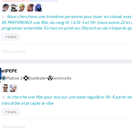
Nous cherchons une troisième personne pour jouer en classé, avec 
DE PRÉFÉRENCE une fille, du rang Or 1 à Or 3 et 18+ (nous avons 22 et 
progresser ensemble. Écrivez en privé sur Discord ou via n'importe que
Stats
▼
il y a 2 mois
elPEPE
Platine 2
Duelliste
+
Sentinelle
1
Je cherche une fille pour duo sur une base régulière 18+ À partir d
très drôle et je capte le vibe
Stats
▼
il y a 2 mois