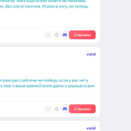
у тяжело, пока ещё особо ничего не понимаю,
, без злого токсика. Играю в лигу, но теперь
Ajouter
vøid
граю расслаблено на победу, если у вас нету
ть мое и ваше время)) всем удачи и хорошего дня
Ajouter
vøid