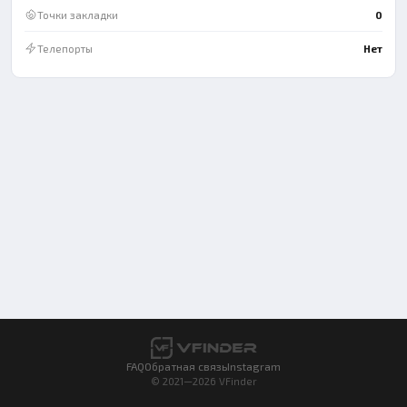
Точки закладки
0
Телепорты
Нет
FAQ
Обратная связь
Instagram
© 2021—2026 VFinder