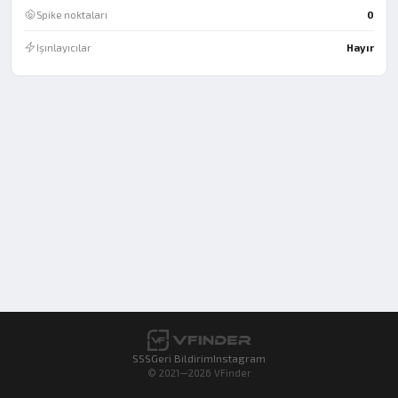
Spike noktaları
0
Işınlayıcılar
Hayır
SSS
Geri Bildirim
Instagram
© 2021—2026 VFinder