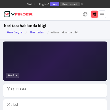
✕
Switch to English?
Yes
Keep current
haritası hakkında bilgi
Ana Sayfa
Haritalar
/
/
haritası hakkında bilgi
0 nokta
AÇIKLAMA
BILGI