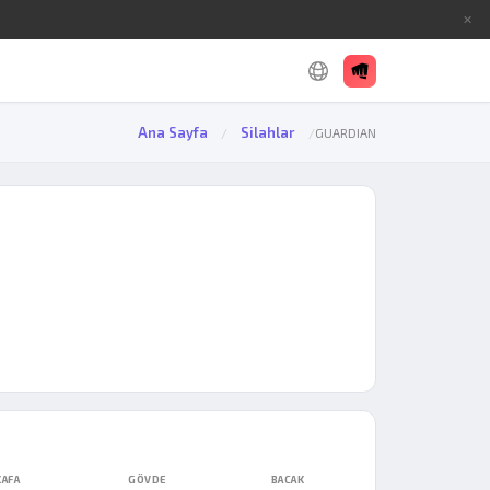
✕
Ana Sayfa
Silahlar
/
/
GUARDIAN
KAFA
GÖVDE
BACAK