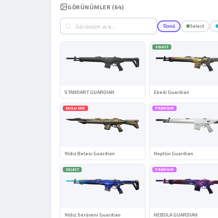
GÖRÜNÜMLER (64)
Tümü
Select
SELECT
STANDART GUARDIAN
Ebedi Guardian
EXCLUSIVE
PREMIUM
Yıldız Belası Guardian
Neptün Guardian
SELECT
PREMIUM
Yıldız Serüveni Guardian
NEBULA GUARDIAN