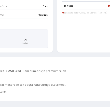
0-50m
1
süresi
1 sn
Tek atışta kafa vuruşu öldürmesi (150+ HP)
lme
Yüksek
-1
İsabet
yet:
2 250
kredi. Tam alımlar için premium silah.
ın mesafede tek atışta kafa vuruşu öldürmesi.
anır.