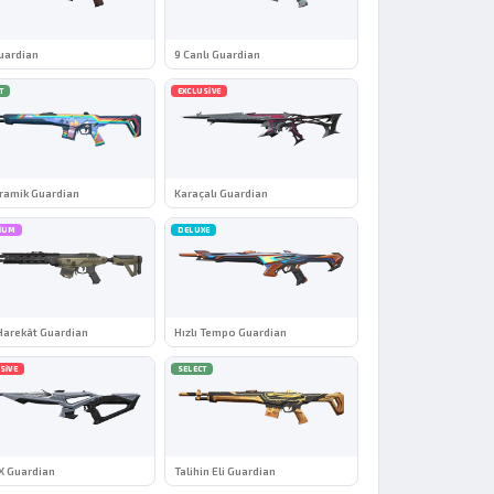
uardian
9 Canlı Guardian
T
EXCLUSIVE
ramik Guardian
Karaçalı Guardian
IUM
DELUXE
Harekât Guardian
Hızlı Tempo Guardian
SIVE
SELECT
X Guardian
Talihin Eli Guardian