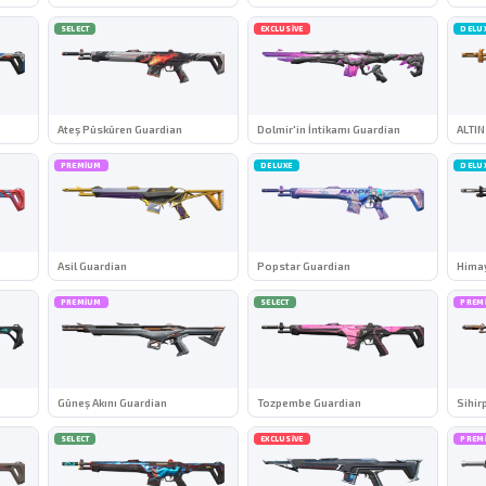
SELECT
EXCLUSIVE
DELU
Ateş Püsküren Guardian
Dolmir'in İntikamı Guardian
ALTI
PREMIUM
DELUXE
DELU
Asil Guardian
Popstar Guardian
Hima
PREMIUM
SELECT
PREM
Güneş Akını Guardian
Tozpembe Guardian
Sihir
SELECT
EXCLUSIVE
PREM