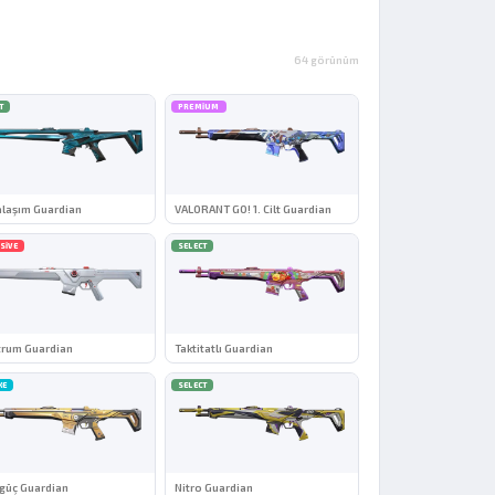
64 görünüm
T
PREMIUM
laşım Guardian
VALORANT GO! 1. Cilt Guardian
SIVE
SELECT
trum Guardian
Taktitatlı Guardian
XE
SELECT
güç Guardian
Nitro Guardian