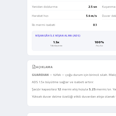
Yeniden doldurma
2.5 sn
Kuşanma 
Hareket hızı
5.4 m/s
Duvar de
İlk mermi isabeti
0.1
NIŞANGÂH ILE NIŞAN ALMA (ADS)
1.5x
100%
Yakınlaştırma
Atış hızı
AÇIKLAMA
GUARDIAN
— tüfek — çoğu durum için birincil silah. Mali
ADS 1.5x büyütme sağlar ve isabeti artırır.
Şarjör kapasitesi
12
mermi atış hızıyla
5.25
mermi/sn. Yak
Yüksek duvar delme özelliği etkili duvardan atışa olanak t