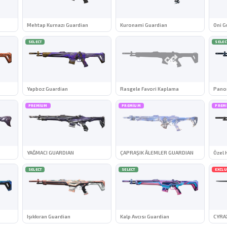
Mehtap Kurnazı Guardian
Kuronami Guardian
Oni G
SELECT
SELEC
Yapboz Guardian
Rasgele Favori Kaplama
Pano
PREMIUM
PREMIUM
PREM
YAĞMACI GUARDIAN
ÇAPRAŞIK ÂLEMLER GUARDIAN
Özel 
SELECT
SELECT
EXCLU
Işıkkıran Guardian
Kalp Avcısı Guardian
CYRA