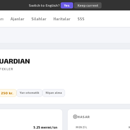
Switch to English?
Yes
Keep current
rı
Ajanlar
Silahlar
Haritalar
SSS
UARDIAN
FEKLER
 250 kr.
Yarı otomatik
Nişan alma
HASAR
5.25 mermi/sn
MENZIL