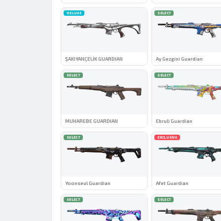
DELUXE
SELECT
ŞAKIYANÇELİK GUARDIAN
Ay Gezgini Guardian
SELECT
SELECT
MUHAREBE GUARDIAN
Ebruli Guardian
SELECT
EXCLUSIVE
Yoonseul Guardian
Afet Guardian
SELECT
SELECT