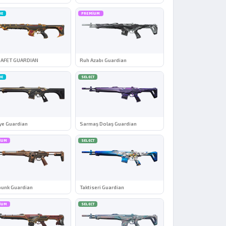
XE
PREMIUM
N AFET GUARDIAN
Ruh Azabı Guardian
XE
SELECT
ye Guardian
Sarmaş Dolaş Guardian
IUM
SELECT
punk Guardian
Taktiseri Guardian
IUM
SELECT