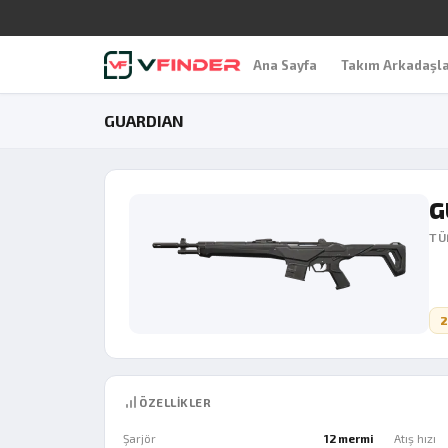
Ana Sayfa
Takım Arkadaşla
GUARDIAN
G
TÜ
2
ÖZELLIKLER
Şarjör
12 mermi
Atış hızı