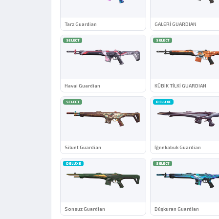
Tarz Guardian
GALERİ GUARDIAN
SELECT
SELECT
Havai Guardian
KÜBİK TİLKİ GUARDIAN
SELECT
DELUXE
Siluet Guardian
İğnekabuk Guardian
DELUXE
SELECT
Sonsuz Guardian
Düşkuran Guardian