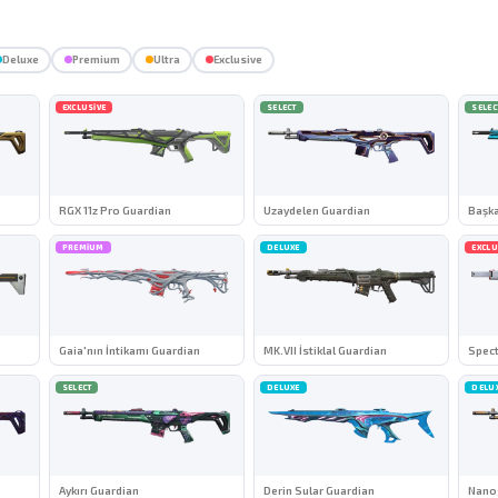
Deluxe
Premium
Ultra
Exclusive
EXCLUSIVE
SELECT
SELEC
RGX 11z Pro Guardian
Uzaydelen Guardian
Başka
PREMIUM
DELUXE
EXCLU
Gaia'nın İntikamı Guardian
MK.VII İstiklal Guardian
Spec
SELECT
DELUXE
DELU
Aykırı Guardian
Derin Sular Guardian
Nano