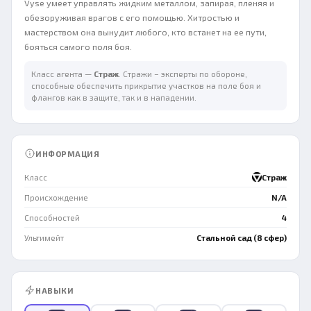
Vyse умеет управлять жидким металлом, запирая, пленяя и
обезоруживая врагов с его помощью. Хитростью и
мастерством она вынудит любого, кто встанет на ее пути,
бояться самого поля боя.
Класс агента —
Страж
. Стражи – эксперты по обороне,
способные обеспечить прикрытие участков на поле боя и
флангов как в защите, так и в нападении.
ИНФОРМАЦИЯ
Класс
Страж
Происхождение
N/A
Способностей
4
Ультимейт
Стальной сад (8 сфер)
НАВЫКИ