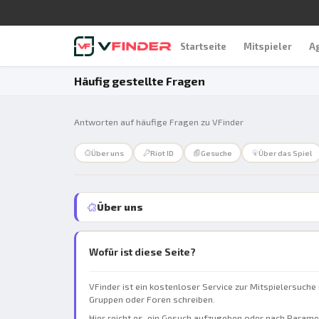
Startseite
Mitspieler
A
Häufig gestellte Fragen
Antworten auf häufige Fragen zu VFinder
Über uns
Riot ID
Gesuche
Über das Spiel
Über uns
Wofür ist diese Seite?
VFinder ist ein kostenloser Service zur Mitspielersuche
Gruppen oder Foren schreiben.
Hier reicht es, ein Gesuch aufzugeben oder nach Paramet