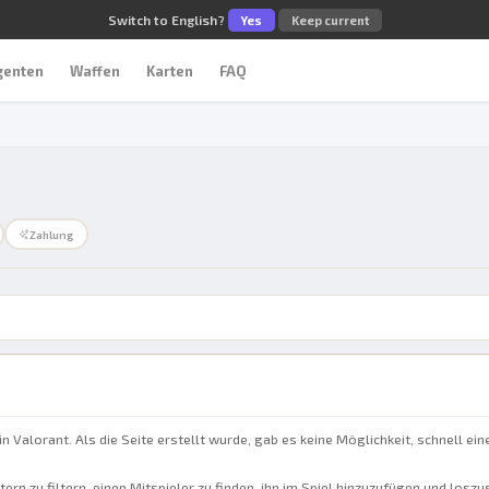
Switch to English?
Yes
Keep current
genten
Waffen
Karten
FAQ
Zahlung
 in Valorant. Als die Seite erstellt wurde, gab es keine Möglichkeit, schnell
ern zu filtern, einen Mitspieler zu finden, ihn im Spiel hinzuzufügen und los