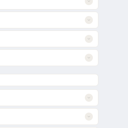
e einen Kommentar hinzu.
tualisieren oder neu erstellen.
die Ultimate müssen Punkte durch Kills oder Orbs