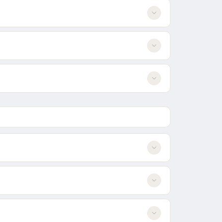
 verdrängen.
ken bewachen können.
frontationskurs gehen und ordentlich austeilen.
üren gesichert werden; nach der Aktivierung müsst ihr sie
chbar sind. Türme über jedem Gebiet helfen bei der Kontrolle.
.
Geschick sind gefragt. Nutzt Seilrutschen, um unentdeckt
ar
 erobern, aber Verteidiger können aggressiver vorstoßen.