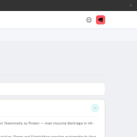
✕
 einen Teammate zu finden — man musste Beiträge in VK-
zuspielen. Rang und Statistiken werden automatisch über