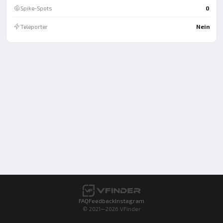
Spike-Spots
0
Teleporter
Nein
FAQ
Feedback
Instagram
© 2021—2026 VFinder