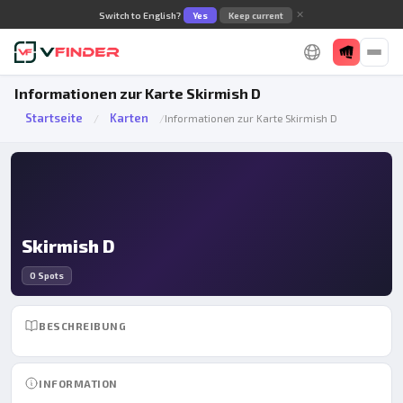
✕
Switch to English?
Yes
Keep current
Informationen zur Karte Skirmish D
Startseite
Karten
/
/
Informationen zur Karte Skirmish D
Skirmish D
0 Spots
BESCHREIBUNG
INFORMATION