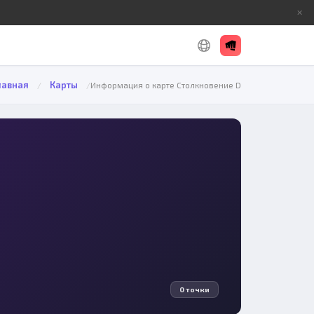
✕
лавная
Карты
/
/
Информация о карте Столкновение D
0 точки