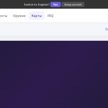
Switch to English?
Yes
Keep current
енты
Оружие
Карты
FAQ
Г