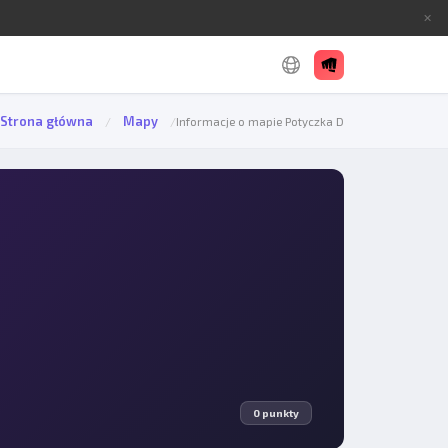
✕
Strona główna
Mapy
/
/
Informacje o mapie Potyczka D
0 punkty