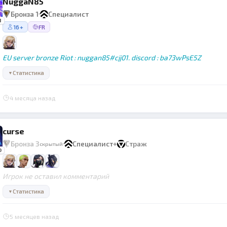
NuggaN85
Бронза 1
Специалист
1
16+
FR
EU server bronze Riot : nuggan85#cjj01. discord : ba73wPsE5Z
Статистика
▼
4 месяца назад
curse
Бронза 3
Специалист
+
Страж
скрытый
0
Игрок не оставил комментарий
Статистика
▼
5 месяцев назад