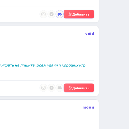
Добавить
vøid
м играть не пишите, Всем удачи и хороших игр
Добавить
moon