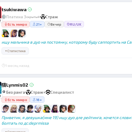
tsukiwawa
Платина 3
Страж
скрытый
1
Есть микро
21+
Вечер
RU/UK
ищу мальчика в дуо на постоянку, которому буду саппортить на Саг
Статистика
▼
1 месяц назад
猫Lynmis02
Без ранга
Страж
+
Специалист
0
Есть микро
16+
Приветик, я девушка(мне 19) ищу дуо дле рейтинга, хочется словит
болтать по дс:deprmissa
Статистика
▼