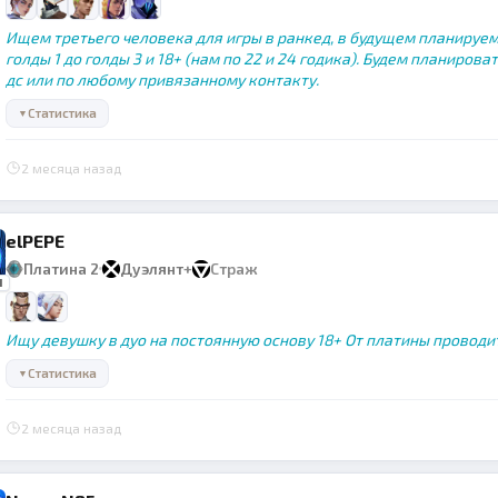
Ищем третьего человека для игры в ранкед, в будущем планируем
голды 1 до голды 3 и 18+ (нам по 22 и 24 годика). Будем планирова
дс или по любому привязанному контакту.
Статистика
▼
2 месяца назад
elPEPE
Платина 2
Дуэлянт
+
Страж
1
Ищу девушку в дуо на постоянную основу 18+ От платины проводит
Статистика
▼
2 месяца назад