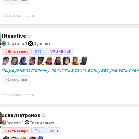
2 месяца назад
1Negative
Платина 1
Дуэлянт
3
Есть микро
16+
RU/EN/UK
Ищу дуо на постояннку, почилить в рейт), если у вас уже есть с ке
Статистика
▼
2 месяца назад
Вова7Патронов
Золото 1
Специалист
0
Есть микро
18+
RU