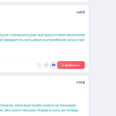
vøid
куса и изящного ума, чьё присутствие наполняло
й превратить путь двоих в утончённое искусство
Добавить
1758
у тяжело, пока ещё особо ничего не понимаю,
, без злого токсика. Играю в лигу, но теперь