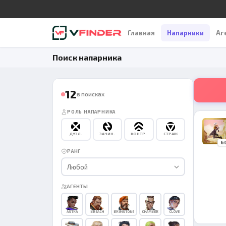
Главная
Напарники
Аг
Поиск напарника
12
в поисках
РОЛЬ НАПАРНИКА
ДУЭЛ.
ЗАЧИН.
КОНТР.
СТРАЖ
6
РАНГ
Любой
АГЕНТЫ
ASTRA
BREACH
BRIMSTONE
CHAMBER
CLOVE