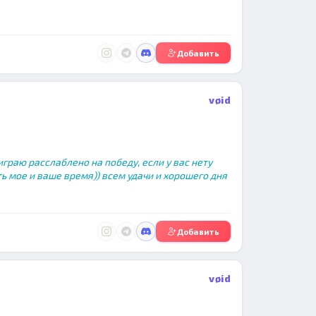
Добавить
vøid
граю расслаблено на победу, если у вас нету
ть мое и ваше время)) всем удачи и хорошего дня
Добавить
vøid