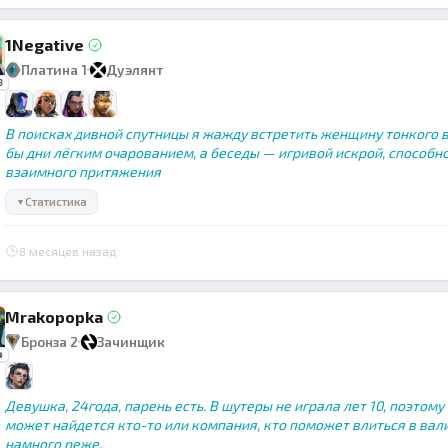
1Negative
Платина 1
Дуэлянт
3
В поисках дивной спутницы я жажду встретить женщину тонкого в
бы дни лёгким очарованием, а беседы — игривой искрой, способно
взаимного притяжения
Статистика
▼
8 месяцев назад
Mrakopopka
Бронза 2
Зачинщик
4
Девушка, 24года, парень есть. В шутеры не играла лет 10, поэтом
может найдется кто-то или компания, кто поможет влиться в валик
намного реже.