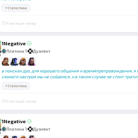
Статистика
▼
9 месяцев назад
1Negative
Платина 1
Дуэлянт
3
в поисках дуо, для хорошего общения и времяпрепровождения, я и
схожего настроя мы не сойдемся, и в таком случае не стоит трати
Статистика
▼
11 месяцев назад
1Negative
Платина 1
Дуэлянт
3