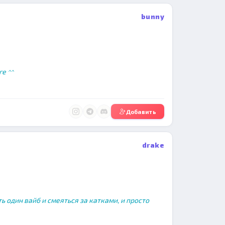
bunny
е ^^
Добавить
drake
ь один вайб и смеяться за катками, и просто