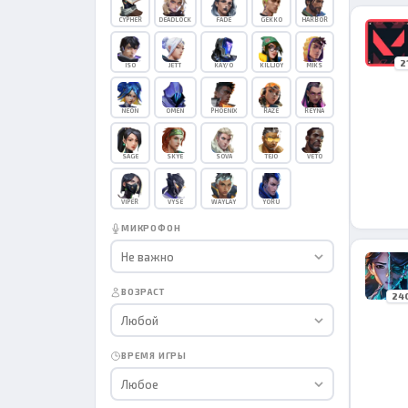
CYPHER
DEADLOCK
FADE
GEKKO
HARBOR
2
ISO
JETT
KAY/O
KILLJOY
MIKS
NEON
OMEN
PHOENIX
RAZE
REYNA
SAGE
SKYE
SOVA
TEJO
VETO
VIPER
VYSE
WAYLAY
YORU
МИКРОФОН
Не важно
ВОЗРАСТ
24
Любой
ВРЕМЯ ИГРЫ
Любое