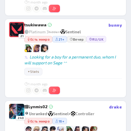
1 month ago
tsukiwawa
bunny
Platinum 3
Sentinel
hidden
21
Есть микро
21+
Вечер
RU/UK
Looking for a boy for a permanent duo, whom I
will support on Sage ^^
Stats
▼
1 month ago
猫Lynmis02
drake
Unranked
Sentinel
+
Controller
240
Есть микро
16+