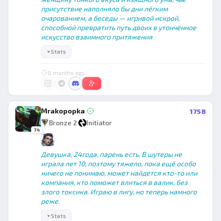
присутствие наполняло бы дни лёгким
очарованием, а беседы — игривой искрой,
способной превратить путь двоих в утончённое
искусство взаимного притяжения
Stats
▼
8 months ago
Mrakopopka
1758
Bronze 2
Initiator
74
Девушка, 24года, парень есть. В шутеры не
играла лет 10, поэтому тяжело, пока ещё особо
ничего не понимаю, может найдется кто-то или
компания, кто поможет влиться в валик, без
злого токсика. Играю в лигу, но теперь намного
реже.
Stats
▼