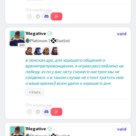
9 months ago
1Negative
vøid
Platinum 1
Duelist
323
в поисках дуо, для хорошего общения и
времяпрепровождения, я играю расслаблено на
победу, если у вас нету схожего настроя мы не
сойдемся, и в таком случае не стоит тратить мое
и ваше время)) всем удачи и хорошего дня
Stats
▼
11 months ago
1Negative
vøid
Platinum 1
Duelist