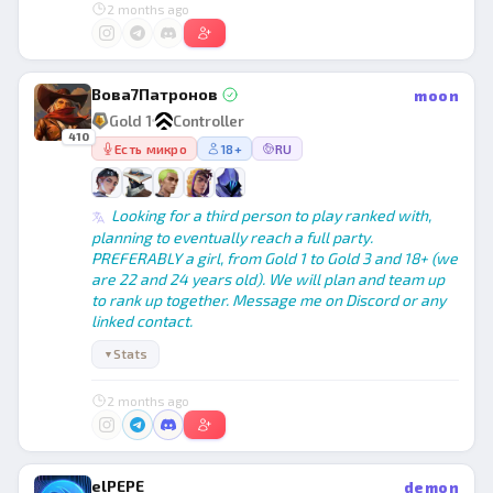
2 months ago
Вова7Патронов
moon
Gold 1
Controller
410
Есть микро
18+
RU
Looking for a third person to play ranked with,
planning to eventually reach a full party.
PREFERABLY a girl, from Gold 1 to Gold 3 and 18+ (we
are 22 and 24 years old). We will plan and team up
to rank up together. Message me on Discord or any
linked contact.
Stats
▼
2 months ago
elPEPE
demon