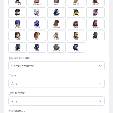
CYPHER
DEADLOCK
FADE
GEKKO
HARBOR
ISO
JETT
KAY/O
KILLJOY
MIKS
NEON
OMEN
PHOENIX
RAZE
REYNA
SAGE
SKYE
SOVA
TEJO
VETO
VIPER
VYSE
WAYLAY
YORU
MICROPHONE
Doesn't matter
AGE
Any
PLAY TIME
Any
LANGUAGE