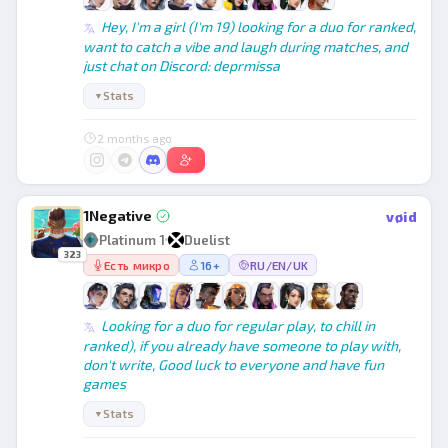
Hey, I'm a girl (I'm 19) looking for a duo for ranked,
want to catch a vibe and laugh during matches, and
just chat on Discord: deprmissa
Stats
▼
2 months ago
1Negative
vøid
Platinum 1
Duelist
323
Есть микро
16+
RU/EN/UK
Looking for a duo for regular play, to chill in
ranked), if you already have someone to play with,
don't write, Good luck to everyone and have fun
games
Stats
▼