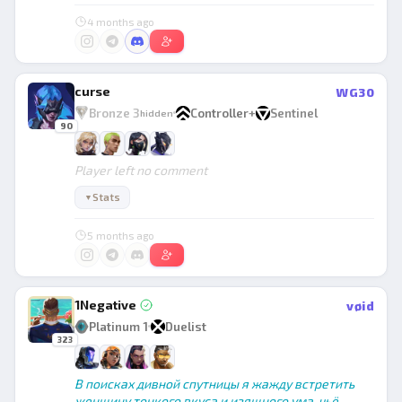
4 months ago
curse
WG30
Bronze 3
Controller
+
Sentinel
hidden
90
Player left no comment
Stats
▼
5 months ago
1Negative
vøid
Platinum 1
Duelist
323
В поисках дивной спутницы я жажду встретить
женщину тонкого вкуса и изящного ума, чьё