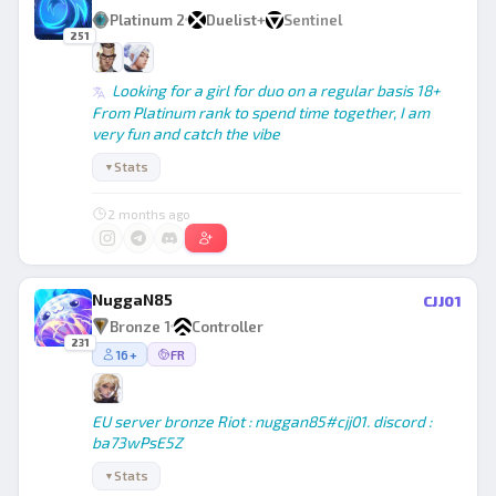
Platinum 2
Duelist
+
Sentinel
251
Looking for a girl for duo on a regular basis 18+
From Platinum rank to spend time together, I am
very fun and catch the vibe
Stats
▼
2 months ago
NuggaN85
CJJ01
Bronze 1
Controller
231
16+
FR
EU server bronze Riot : nuggan85#cjj01. discord :
ba73wPsE5Z
Stats
▼