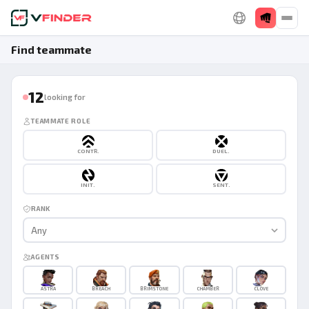
Find teammate
12
looking for
TEAMMATE ROLE
CONTR.
DUEL.
INIT.
SENT.
RANK
Any
AGENTS
ASTRA
BREACH
BRIMSTONE
CHAMBER
CLOVE