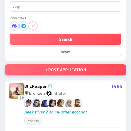
Any
CONTACT
Search
Reset
POST APPLICATION
BlizReaper
1460
Bronze 2
Initiator
60
peek sliver 2 on my other account
Stats
▼